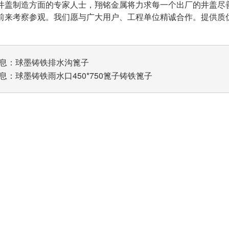
井盖制造方面的专家人士，翔铭金属将力求每一个出厂的井盖尽
前来考察参观。我们愿与广大用户、工程单位精诚合作。提供质
息：
球墨铸铁排水沟篦子
息：
球墨铸铁雨水口450*750篦子铸铁篦子