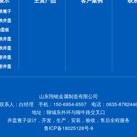
展示
主营产品
客户案例
联
铁篦子
铁井盖
沟盖板
铁井盖
铁井盖
形井盖
形井盖
山东翔铭金属制造有限公司
联系人：白经理 手机：150-6954-6557 电话：0635-878244
地址：
聊城东外环与聊牛路交叉口
井盖篦子设计，开发，生产，安装，验收，售后全程服务
鲁ICP备18025128号-9